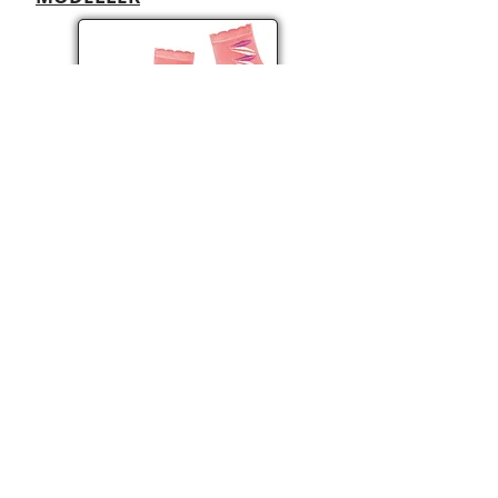
KADIN ÇORAPLAR
NEDİ TEKSTİL
Firmamız genelinde çocuk, erkek,
bayan, teknik çorap ve ince çorap
alanlarında tek silindir ve çift silindir
makineler eşliğinde 48 iğneden 400
iğneye kadar üretim